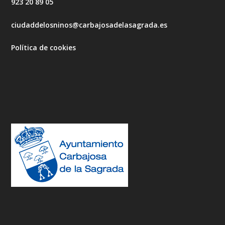
923 20 89 05
ciudaddelosninos@carbajosadelasagrada.es
Política de cookies