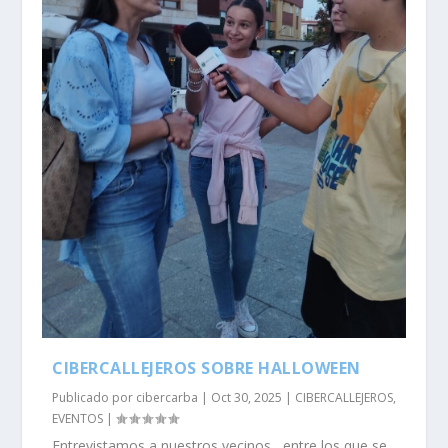
CIBERCALLEJEROS SOBRE HALLOWEEN
Publicado por
cibercarba
|
Oct 30, 2025
|
CIBERCALLEJEROS
,
EVENTOS
|
Entrevistamos a nuestros vecinos , entre los que se