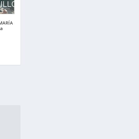
 MARÍA
ta