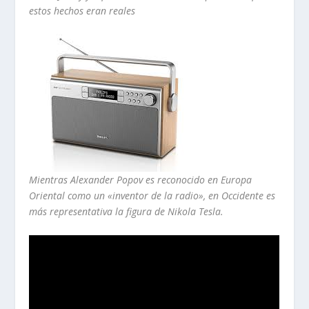
estos hechos eran reales
Mientras Alexander Popov es reconocido en Europa
Oriental como un «inventor de la radio», en Occidente es
más representativa la figura de Nikola Tesla.