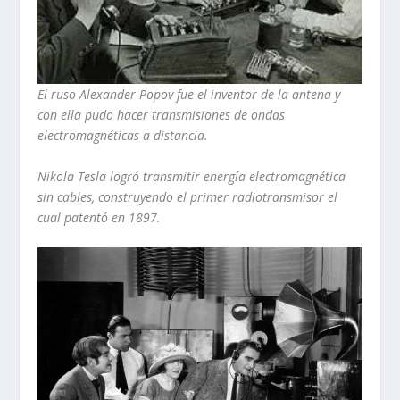
El ruso Alexander Popov fue el inventor de la antena y
con ella pudo hacer transmisiones de ondas
electromagnéticas a distancia.
Nikola Tesla logró transmitir energía electromagnética
sin cables, construyendo el primer radiotransmisor el
cual patentó en 1897.