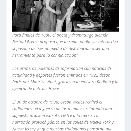
Para finales de 1800, el poeta y dramaturgo alemán
Bertold Bretch propuso que la radio podía ser interactiva
si pasaba de “ser un medio de distribución a ser una
herramienta para la comunicación”.
Los primeros boletines de información con noticias de
actualidad y deportes fueron emitidos en 1922 desde
Paris por Maurice Vinot, gracias a la emisora Radiola y la
agencia de noticias Havas.
El 30 de octubre de 1938, Orson Welles realizó el
radioteatro «La guerra de los mundos» relatando una
supuesta invasión extraterrestre a la tierra. La
narración provocó pánico en las calles de Nueva York y
Nueva Jersey ya que muchos ciudadanos pensaron que