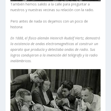
También hemos salido a la calle para preguntar a
nuestros y nuestras vecinas su relación con la radio.
Pero antes de nada os dejamos con un poco de
historia:
En 1888, el físico alemán Heinrich Rudolf Hertz, demostró
la existencia de ondas electromagnéticas al construir un
aparato que producía y detectaba ondas de radio. Sus
logros condujeron a la invención del telégrafo y la radio
inalámbricos.