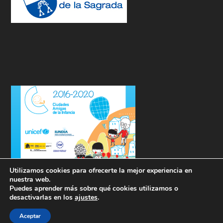
Utilizamos cookies para ofrecerte la mejor experiencia en
nuestra web.
Puedes aprender más sobre qué cookies utilizamos o
desactivarlas en los
ajustes
.
Aceptar
Diseñado por
| Desarrollado por
Elegant Themes
WordPress