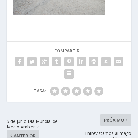
COMPARTIR:
TASA:
PRÓXIMO
5 de junio Día Mundial de
Medio Ambiente.
Entrevistamos al mago
ANTERIOR